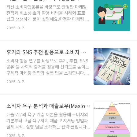
지셔닝과 시장 세분화를 활용해 타깃 고객에게
최신 소비자행동론을 바탕으로 한정판 마케팅
맞춤형 메시지를 전달한 경험이 많아요. 제품이
전략과 희소성 효과 활용 비법을 사례와 표로
나 서비스가 특정 그룹에 딱 맞춘 메시지로 소
쉽고 생생하게 풀어 설명해요.한정판 마케팅 전
개되면, 그 제품의 가치를 더 확실하게 느낄 수
략과 희소성 효과 활용법서론: 한정판 전략이
있다는 사실을 체험했답니다. 오늘은 저와 함께
더보기
2025. 3. 7.
바꾼 소비자 구매 심리한 번쯤 ‘한정판’ 제품 앞
실제 사례와 데이터 분석을 통해 소비자행동론
에서 망설임 없이 결제한 적 있으시죠? 저도 그
기반 타깃 마케팅 전략을 쉽고 재밌게 알아보도
런 경험이 많았어요. 평소 소비자행동론을 공부
록 해요.1. 정교한 소비자 그룹 세분화와..
하면서 실제 현장에서 한정판, 시간 한정 할인
후기와 SNS 추천 활용으로 소비자 신뢰 구축하는 사회적 증거 마케팅 전략(완료)
같은 희소성 효과가 어떻게 구매심리를 자극하
소비자 행동 연구를 바탕으로 후기, 추천, SNS
는지 직접 체험하고 분석해봤답니다. 제품의 수
공유 등 사회적 증거를 활용해 신뢰도를 높이는
량이나 기간이 한정되어 있다는 사실 하나만으
구체적 마케팅 전략과 실행 팁을 소개합니다.후
로도 우리 마음은 급하게 뛰기 시작해요. 이처
기, 추천, SNS 공유로 완성하는 사회적 증거 기
럼 한정판 마케팅은 단순한 할인 이상의 강력한
더보기
2025. 3. 7.
반 소비자 신뢰 구축 전략서론: 소비자 마음을
구매 촉진 전략이 될 수 있음을 경험하며, 여러
움직이는 사회적 증거의 힘일상에서 제품이나
분과 그 비법을 솔직하게 공유하고 싶어요.1. 소
서비스를 선택할 때, 다른 사람들의 후기나 추
비자 구매 심리와 희소성 효과 원..
천이 큰 영향을 준 적 있으시죠? 저도 쇼핑할 때
소비자 욕구 분석과 매슬로우(Maslow) 이론을 적용한 제품 포지셔닝 전략 사례
SNS에서 본 생생한 후기 덕분에 마음이 놓였던
매슬로우의 욕구 계층 이론을 활용해 소비자의
경험이 많아요. 소비자 행동 연구를 통해 밝혀
기본부터 고급 욕구까지 제품 포지셔닝 방법과
진 사회적 증거는 단순한 리뷰 이상의 힘을 지
실제 사례, 실행 팁을 소개하는 전략 글입니다.
니고 있답니다. 이 글에서는 후기, 추천, SNS
메슬로우(Maslow) 욕구 계층 이론으로 제품
공유 등 다양한 사회적 증거를 활용해 신뢰를
더보기
2025. 3. 7.