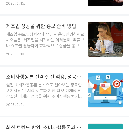
는 최고의 선택이에요.한우스토리 투뿔한우불
온라인 마케팅 이야기로 찾아왔어요. 블로그마
더보기
2025. 3. 15.
고기의 특별한 시작오늘 한우스토리의 자부심,
케팅은 네이버에서 내 가게, 내 브랜드를 알릴
투뿔한우불고기를 소개해 드리려고 해요. 이 제
수 있는 아주 강력한 방법이에요. 그런데 단순
품은 냉동식품임에도 불구하고 특제비법소스
히 글만 올린다고 최적화나 상위노..
덕분에 집에서도 고급 한우 불고기의 맛을 느낄
제조업 성공을 위한 홍보 준비 방법: 홍보 영상 제작과 유튜브 운영
수 있다는 점이 참 매력적이에요. 특히 “한우가
제조업 홍보영상제작과 유튜브 운영안녕하세요
아닐 시 100% 환불 보장”이라는 자신감 넘치
~ 오늘은 제조업을 시작하는 여러분께, 유튜브
는 정책은 소비자들에게 큰 신뢰를 주고 있어
나 쇼츠를 활용하여 효과적으로 상품을 홍보하
요.이처럼 제품의 고급스러움과 소비자 보호 정
는 방법을 소개할게요. 처음 시작하는 분들도
책 덕분에 많은 분들이 안심하고 선택할 수 있
더보기
2025. 3. 10.
쉽게 이해할 수 있도록 단계별 가이드를 준비했
는 제품임을 확신하게 되었어요.1. 투뿔한우불
어요. 스마트폰으로 촬영하고, 처음 접하는 편
고기의 특별한 맛과 품질투뿔한우불고기는 간
집과 홍보 과정을 하나씩 배워나가며 성공적인
편조리식품이지만, 고급 한우의 풍미와 육즙을
마케팅을 위한 첫걸음을 떼 보세요!1. 준비 단계:
소비자행동론 전격 실전 적용, 성공을 부르는 최고의 포지셔닝과 시장 세분화 타깃 전략 완벽 해법(완료)
그대로 ..
목표 설정과 계획 수립먼저, 자신이 원하는 목
실전 소비자행동론 분석으로 알아보는 정교한
표를 구체적으로 정리하는 것이 중요해요.목표
포지셔닝 및 시장 세분화 기반 타깃 마케팅 전
설정: 제품의 어떤 점을 강조할지, 타겟 고객은
략실전 마케팅 성공을 위한 소비자행동론 기반
누구인지 결정해보세요.콘텐츠 기획: 어떤 영상
포지셔닝과 시장 세분화 전략 가이드서론: 맞춤
을 만들 것인지, 스토리보드나 촬영 스크립트를
더보기
2025. 3. 8.
형 메시지로 고객 마음 사로잡기혹시 여러분도
작성하며 구체적인 아이디어를 구상하세요.이
광고나 마케팅 메시지에 “이건 꼭 사야 해
렇게 준비 단계에서 꼼꼼하게 기획하면 촬영과
요!”라는 느낌을 받아본 적 있으시죠? 저는 평
편집, 홍보 과정이 한층 수월해진답니..
소 소비자행동론을 공부하며 실제 현장에서 포
최신 트렌드 반영, 소비자행동론과 희소성 효과 분석을 통한 한정판 마케팅 실전 전략 해부 방법