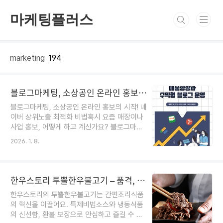
본문 바로가기
마케팅플러스
marketing
194
블로그마케팅, 소상공인 온라인 홍보의 시작! 네이버 상위노출 최적화 비법
블로그마케팅, 소상공인 온라인 홍보의 시작! 네
이버 상위노출 최적화 비법혹시 요즘 매장이나
사업 홍보, 어떻게 하고 계신가요? 블로그마케
팅을 시도해봤지만 네이버 상위노출이 쉽지 않
더보기
2026. 1. 8.
아 고민되신 적 있으신가요? 저 역시 처음엔 ‘이
게 정말 효과가 있을까?’ 의심도 많았고, 검색반
영이 안 돼서 속상했던 기억이 있어요. 오늘은
마케터로서 직접 경험하고 검증한 블로그 최적
한우스토리 투뿔한우불고기 – 품격, 신뢰, 건강까지 담은 간편조리식품
화 노하우와, 소상공인 분들이 쉽게 활용할 수
한우스토리의 투뿔한우불고기는 간편조리식품
있는 콘텐츠 생성기 활용법을 친근하게 풀어드
의 혁신을 이끌어요. 특제비법소스와 냉동식품
릴게요! 블로그마케팅, 그 효과와 기대치를 한눈
의 신선함, 환불 보장으로 안심하고 즐길 수 있
에!안녕하세요~ 오늘은 소상공인 분들을 위한